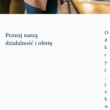
O
Poznaj naszą
d
działalność i ofertę
k
r
y
j
,
j
a
k
w