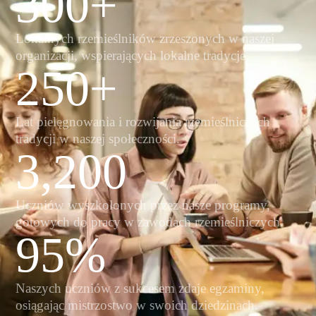
300
+
Lokalnych rzemieślników zrzeszonych w naszej
organizacji, wspierających lokalne tradycje.
250
+
Lat pielęgnowania i rozwijania rzemieślniczych
tradycji w naszej społeczności.
3,200
Uczniów wyszkolonych przez nasze programy,
gotowych do pracy w zawodach rzemieślniczych.
95
%
Naszych uczniów z sukcesem zdaje egzaminy,
osiągając mistrzostwo w swoich dziedzinach.