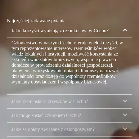
Najczęściej zadawane pytania
Jakie korzyści wynikają z członkostwa w Cechu?
Członkostwo w naszym Cechu oferuje wiele korzyści, w
tym reprezentowanie interesów rzemieślników wobec
władz lokalnych i instytucji, możliwość korzystania ze
szkoleń i warsztatów branżowych, wsparcie prawne i
doradcze w prowadzeniu działalności gospodarczej,
ułatwienia w uzyskiwaniu dotacji i funduszy na rozwój
działalności oraz dostęp do wspólnoty rzemieślników,
wymiany doświadczeń i współpracy biznesowej.
Jakie rzemiosła są zrzeszone w Cechu?
Jak mogę zostać członkiem Cechu?
Jakie są opłaty związane z członkostwem?