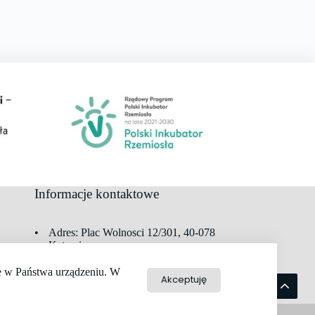
Informacje kontaktowe
Adres:
Plac Wolnosci 12/301, 40-078
Katowice
Telefon:
533 233 654
E-mail:
biuro@fotograf.org.pl
ne w Państwa urządzeniu. W
Akceptuję
Godziny pracy: 08:30 – 14:00
Realizacja:
www.parksoft.pl