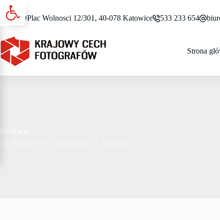
Otwórz pasek narzędzi
Przejdź
do
Plac Wolnosci 12/301, 40-078 Katowice
533 233 654
biur
treści
Strona gł
Edukacja
Strona główna
/
Aktualności
/
Edukacja