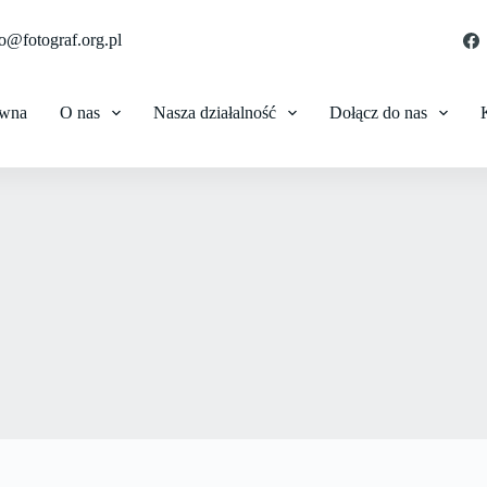
o@fotograf.org.pl
ówna
O nas
Nasza działalność
Dołącz do nas