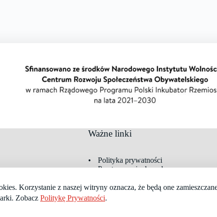
Ważne linki
Polityka prywatności
Przetwarzanie danych
Struktura serwisu
Formularz kontaktowy
okies. Korzystanie z naszej witryny oznacza, że będą one zamieszcza
Częste pytania
arki. Zobacz
Politykę Prywatności
.
cach
. Wszelkie prawa zastrzeżone.