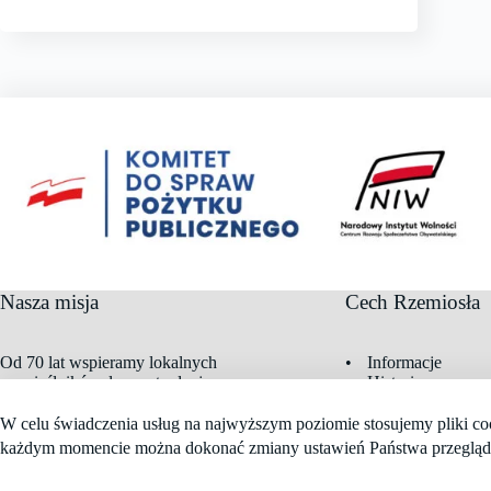
Nasza misja
Cech Rzemiosła
Od 70 lat wspieramy lokalnych
Informacje
rzemieślników, łącząc tradycję z
Historia
nowoczesnymi rozwiązaniami.
Władze Cechu
Galeria zdjęć
W celu świadczenia usług na najwyższym poziomie stosujemy pliki co
Dokumenty
każdym momencie można dokonać zmiany ustawień Państwa przegląd
Copyright © 2026 —
Krajowy Cech Fotografów z siedzibą w Katowi