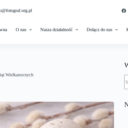
o@fotograf.org.pl
ówna
O nas
Nasza działalność
Dołącz do nas
W
wiąt Wielkanocnych
B
w
N