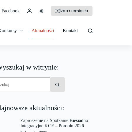
Izba rzemiosła
Facebook
Konkursy
Aktualności
Kontakt
yszukaj w witrynie:
rak
yników
ajnowsze aktualności:
Zaproszenie na Spotkanie Biesiadno-
Integracyjne KCF – Poronin 2026