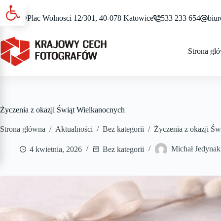
Otwórz pasek narzędzi
Przejdź
do
Plac Wolnosci 12/301, 40-078 Katowice
533 233 654
biur
treści
Strona gł
Życzenia z okazji Świąt Wielkanocnych
Strona główna
/
Aktualności
/
Bez kategorii
/
Życzenia z okazji Ś
4 kwietnia, 2026
Bez kategorii
Michał Jedynak